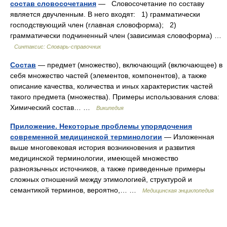
состав словосочетания
— Словосочетание по составу
является двучленным. В него входят: 1) грамматически
господствующий член (главная словоформа); 2)
грамматически подчиненный член (зависимая словоформа) …
Синтаксис: Словарь-справочник
Состав
— предмет (множество), включающий (включающее) в
себя множество частей (элементов, компонентов), а также
описание качества, количества и иных характеристик частей
такого предмета (множества). Примеры использования слова:
Химический состав… …
Википедия
Приложение. Некоторые проблемы упорядочения
современной медицинской терминологии
— Изложенная
выше многовековая история возникновения и развития
медицинской терминологии, имеющей множество
разноязычных источников, а также приведенные примеры
сложных отношений между этимологией, структурой и
семантикой терминов, вероятно,… …
Медицинская энциклопедия