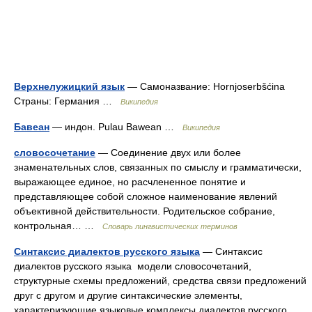
Верхнелужицкий язык
— Самоназвание: Hornjoserbšćina
Страны: Германия …
Википедия
Бавеан
— индон. Pulau Bawean …
Википедия
словосочетание
— Соединение двух или более
знаменательных слов, связанных по смыслу и грамматически,
выражающее единое, но расчлененное понятие и
представляющее собой сложное наименование явлений
объективной действительности. Родительское собрание,
контрольная… …
Словарь лингвистических терминов
Синтаксис диалектов русского языка
— Синтаксис
диалектов русского языка модели словосочетаний,
структурные схемы предложений, средства связи предложений
друг с другом и другие синтаксические элементы,
характеризующие языковые комплексы диалектов русского