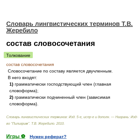
Словарь лингвистических терминов Т.В.
Жеребило
состав словосочетания
Толкование
состав словосочетания
Словосочетание по составу является двучленным.
В него входят:
1)
грамматически господствующий член (главная
словоформа);
2)
грамматически подчиненный член (зависимая
словоформа).
Словарь лингвистических терминов: Изд. 5-е, испр-е и дополн. — Назрань: Изд-
во "Пилигрим"
.
Т.В. Жеребило
.
2010
.
Игры ⚽
Нужен реферат?